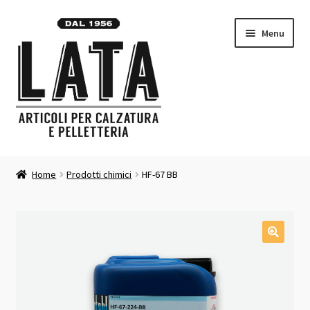
Vai
Vai
Menu
alla
al
navigazione
contenuto
Homepage
Home
Prodotti chimici
HF-67 BB
Espandi
Prodotti
il
menu
Contatti
child
Carrello
Chi siamo