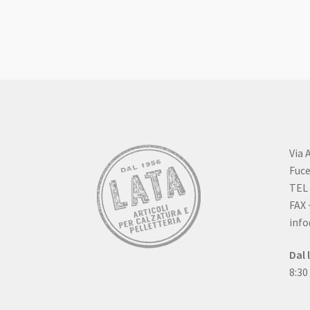
Via 
Fuce
TEL 
FAX 
info
Dal 
8:30
Qual
Das 