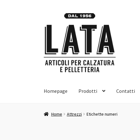
Vai
Vai
alla
al
navigazione
contenuto
Homepage
Prodotti
Contatti
Home
Attrezzi
Etichette numeri