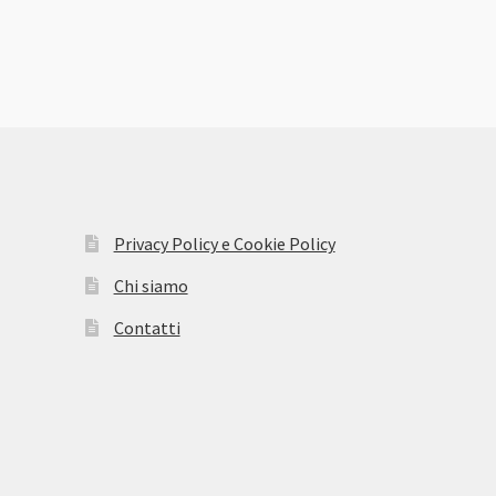
Privacy Policy e Cookie Policy
Chi siamo
Contatti
 seit 60 Jahren. Dieser Name bezieht sich auf das