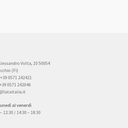
Alessandro Volta, 10 50054
cchio (Fi)
+39 0571 242421
+39 0571 242046
@lataitalia.it
lunedì al venerdì
 – 12:30 / 14:30 – 18:30
ity certification and strict
Panda Dial wurde Mitte des 20. Jahrhunderts eingeführt und gibt es