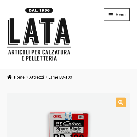
Vai
Vai
Menu
alla
al
navigazione
contenuto
Homepage
Home
Attrezzi
Lame BD-100
Espandi
Prodotti
il
menu
Contatti
child
Carrello
Chi siamo