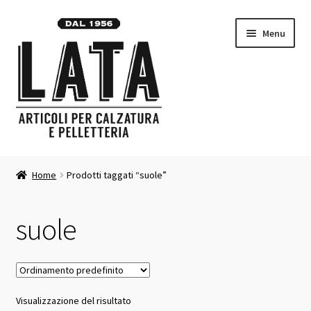
Vai
Vai
Menu
alla
al
navigazione
contenuto
Homepage
Home
Prodotti taggati “suole”
Espandi
Prodotti
il
suole
menu
Contatti
child
Carrello
Visualizzazione del risultato
Chi siamo