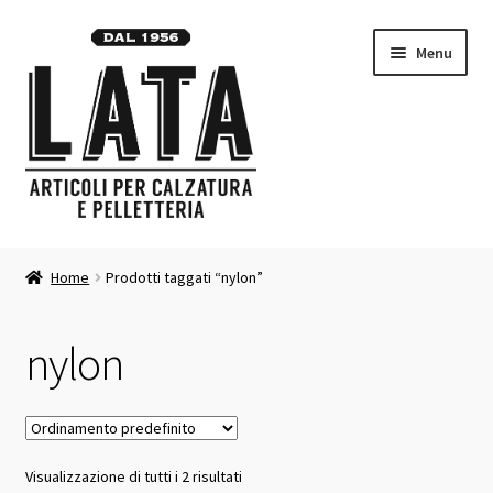
Vai
Vai
Menu
alla
al
navigazione
contenuto
Homepage
Home
Prodotti taggati “nylon”
Espandi
Prodotti
il
nylon
menu
Contatti
child
Carrello
Visualizzazione di tutti i 2 risultati
Chi siamo