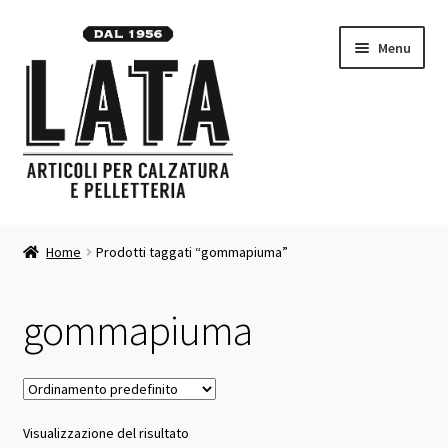
Vai
Vai
Menu
alla
al
navigazione
contenuto
Homepage
Home
Prodotti taggati “gommapiuma”
Espandi
Prodotti
il
gommapiuma
menu
Contatti
child
Carrello
Visualizzazione del risultato
Chi siamo