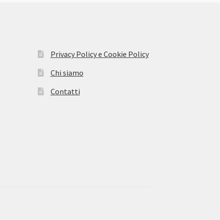
Privacy Policy e Cookie Policy
Chi siamo
Contatti
 seit 60 Jahren. Dieser Name bezieht sich auf das
fszifferblatt,
replica uhren
dessen klassisches Erscheinungsbild
ier moderne Luxusuhren vor, die mit ?Panda Disk“ entworfen