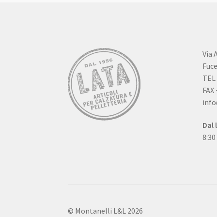
Via 
Fuce
TEL 
FAX 
info
Dal 
8:30
Qual
Das 
impl
Chro
626/
über
back
wurd
enab
© Montanelli L&L 2026