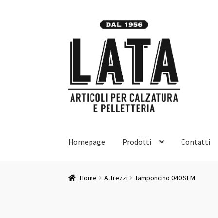
Vai
Vai
alla
al
navigazione
contenuto
Homepage
Prodotti
Contatti
Home
Attrezzi
Tamponcino 040 SEM