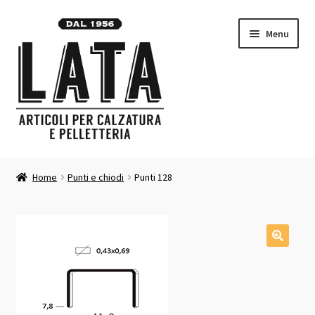
Vai
Vai
Menu
alla
al
navigazione
contenuto
Homepage
Home
Punti e chiodi
Punti 128
Espandi
Prodotti
il
menu
Contatti
child
Carrello
Chi siamo