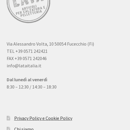
Via Alessandro Volta, 10 50054 Fucecchio (Fi)
TEL +39 0571 242421
FAX +39 0571 242046
info@lataitalia.it
Dal lunedì al venerdì
8:30 – 12:30 / 14:30 – 18:30
Quality certification and strict implementation of Law No.
Das Panda Dial wurde Mitte des 20. Jahrhunderts eingeführt
626/94 have become the backbone of its organization and
und gibt es seit 60 Jahren. Dieser Name bezieht sich auf das
enable it to ensure absolute guarantee and satisfaction
Chronographen-Zifferblatt mit wei?em Hintergrund und
Privacy Policy e Cookie Policy
standards for
Fake Rolex
watches.
schwarzem Hilfszifferblatt,
replica uhren
dessen klassisches
Chi siamo