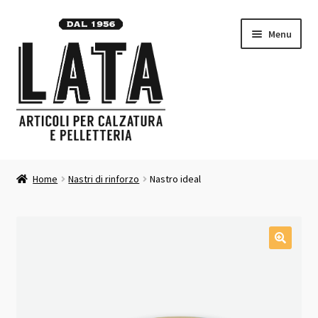
Vai
Vai
Menu
alla
al
navigazione
contenuto
Homepage
Home
Nastri di rinforzo
Nastro ideal
Espandi
Prodotti
il
menu
Contatti
child
Carrello
Chi siamo