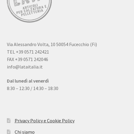
Via Alessandro Volta, 10 50054 Fucecchio (Fi)
TEL +39 0571 242421
FAX +39 0571 242046
info@lataitalia.it
Dal lunedì al venerdì
8:30 – 12:30 / 14:30 – 18:30
Quality certification and strict implementation of Law No.
Das Panda Dial wurde Mitte des 20. Jahrhunderts eingeführt
626/94 have become the backbone of its organization and
und gibt es seit 60 Jahren. Dieser Name bezieht sich auf das
enable it to ensure absolute guarantee and satisfaction
Chronographen-Zifferblatt mit wei?em Hintergrund und
Privacy Policy e Cookie Policy
standards for
Fake Rolex
watches.
schwarzem Hilfszifferblatt,
replica uhren
dessen klassisches
Chi siamo
Erscheinungsbild über Jahrzehnte hinweg geblieben ist. In