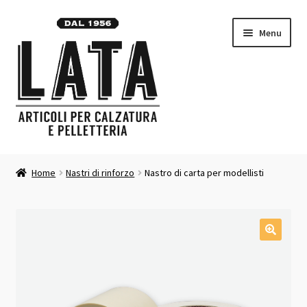
Vai
Vai
Menu
alla
al
navigazione
contenuto
Homepage
Home
Nastri di rinforzo
Nastro di carta per modellisti
Espandi
Prodotti
il
menu
Contatti
child
Carrello
Chi siamo