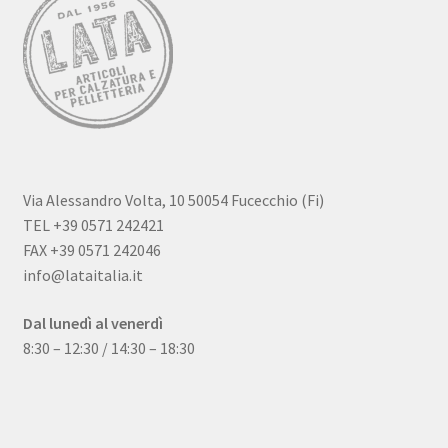
Via Alessandro Volta, 10 50054 Fucecchio (Fi)
TEL +39 0571 242421
FAX +39 0571 242046
info@lataitalia.it
Dal lunedì al venerdì
8:30 – 12:30 / 14:30 – 18:30
Quality certification and strict implementation of Law No.
Das Panda Dial wurde Mitte des 20. Jahrhunderts eingeführt
626/94 have become the backbone of its organization and
und gibt es seit 60 Jahren. Dieser Name bezieht sich auf das
enable it to ensure absolute guarantee and satisfaction
Chronographen-Zifferblatt mit wei?em Hintergrund und