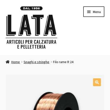
Vai
Vai
Menu
alla
al
navigazione
contenuto
Homepage
Home
Spaghi e stringhe
Filo rame R 24
Espandi
Prodotti
il
menu
Contatti
child
Carrello
Chi siamo