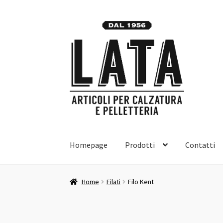
Vai
Vai
alla
al
navigazione
contenuto
Homepage
Prodotti
Contatti
Home
Filati
Filo Kent