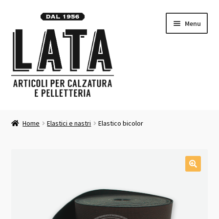
Vai
Vai
Menu
alla
al
navigazione
contenuto
Homepage
Home
Elastici e nastri
Elastico bicolor
Espandi
Prodotti
il
menu
Contatti
child
Carrello
Chi siamo