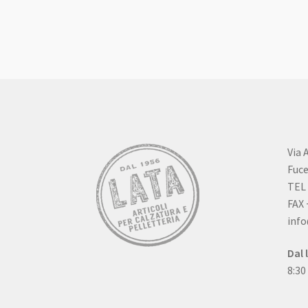
Via 
Fuce
TEL 
FAX 
info
Dal 
8:30
Qual
Das 