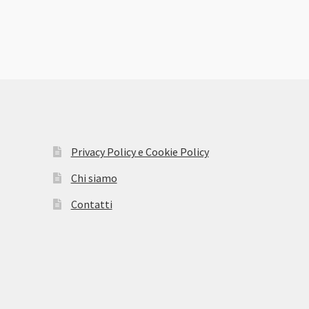
Privacy Policy e Cookie Policy
Chi siamo
Contatti
 seit 60 Jahren. Dieser Name bezieht sich auf das