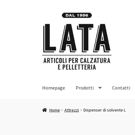
Vai
Vai
alla
al
navigazione
contenuto
Homepage
Prodotti
Contatti
Home
Attrezzi
Dispenser di solvente L