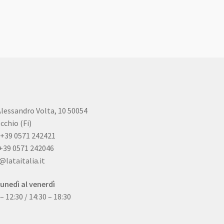
Alessandro Volta, 10 50054
cchio (Fi)
+39 0571 242421
+39 0571 242046
@lataitalia.it
lunedì al venerdì
 – 12:30 / 14:30 – 18:30
ity certification and strict
Panda Dial wurde Mitte des 20. Jahrhunderts eingeführt und gibt es