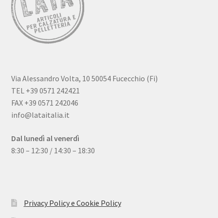
Via Alessandro Volta, 10 50054 Fucecchio (Fi)
TEL +39 0571 242421
FAX +39 0571 242046
info@lataitalia.it
Dal lunedì al venerdì
8:30 – 12:30 / 14:30 – 18:30
Quality certification and strict implementation of Law No.
Das Panda Dial wurde Mitte des 20. Jahrhunderts eingeführt
626/94 have become the backbone of its organization and
und gibt es seit 60 Jahren. Dieser Name bezieht sich auf das
enable it to ensure absolute guarantee and satisfaction
Chronographen-Zifferblatt mit wei?em Hintergrund und
Privacy Policy e Cookie Policy
standards for
Fake Rolex
watches.
schwarzem Hilfszifferblatt,
replica uhren
dessen klassisches